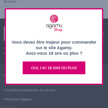
Suivant
→
Interdiction de vente de boissons alcooliques aux
mineurs de moins de 18 ans. La preuve de majorité de
l'acheteur est exigée au moment de la vente en ligne.
Vous devez être majeur pour commander
L'abus d'alcool est dangereux pour la santé, à
sur le site Agamy.
consommer avec modération
CODE DE LA SANTE PUBLIQUE, ART. L. 3342-1 et L. 3353-3
Avez-vous 18 ans ou plus ?
OUI, J'AI 18 ANS OU PLUS
SHOP AGAMY
Conditions générales de ventes
Mentions légales