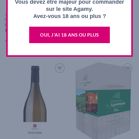
Vous devez être majeur pour commander
sur le site Agamy.
VIN BLANC
Avez-vous 18 ans ou plus ?
Coteaux du Lyonnais Or Palatial
VIN BLANC
Vin de France Viognier Blanc
Blanc 2023
Magnum 2023
10,50
€
OUI, J'AI 18 ANS OU PLUS
24,50
€
AJOUTER AU PANIER
AJOUTER AU PANIER
Add to
Add to
wishlist
wishlist