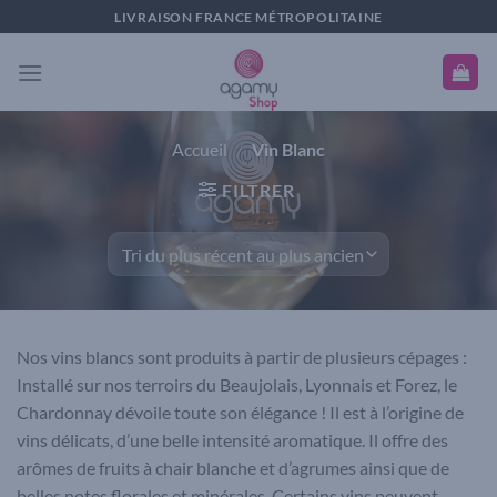
Passer
LIVRAISON FRANCE MÉTROPOLITAINE
au
contenu
Accueil
/
Vin Blanc
FILTRER
Nos vins blancs sont produits à partir de plusieurs cépages :
Installé sur nos terroirs du Beaujolais, Lyonnais et Forez, le
Chardonnay dévoile toute son élégance ! Il est à l’origine de
vins délicats, d’une belle intensité aromatique. Il offre des
arômes de fruits à chair blanche et d’agrumes ainsi que de
belles notes florales et minérales. Certains vins peuvent