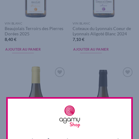
VIN BLANC
VIN BLANC
Beaujolais Terroirs des Pierres
Coteaux du Lyonnais Coeur de
Dorées 2025
Lyonnais Aligoté Blanc 2024
8,40
€
7,10
€
AJOUTER AU PANIER
AJOUTER AU PANIER
Add to
Add to
wishlist
wishlist