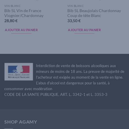
VIN BLANC
VIN BLANC
Bib 5L Vin de France
Bib 5L Beaujolais Chardonnay
Viognier/Chardonnay
Coup de tête Blanc
28,80
€
33,50
€
AJOUTER AU PANIER
AJOUTER AU PANIER
Interdiction de vente de boissons alcooliques aux
mineurs de moins de 18 ans. La preuve de majorité de
l'acheteur est exigée au moment de la vente en ligne.
L'abus d'alcool est dangereux pour la santé, à
consommer avec modération
CODE DE LA SANTE PUBLIQUE, ART. L. 3342-1 et L. 3353-3
SHOP AGAMY