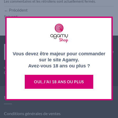
Les commentaires et les rétroliens sont actuellement fermés.
←
Précédent
Suivant
→
Interdiction de vente de boissons alcooliques aux
mineurs de moins de 18 ans. La preuve de majorité de
Vous devez être majeur pour commander
l'acheteur est exigée au moment de la vente en ligne.
sur le site Agamy.
L'abus d'alcool est dangereux pour la santé, à
Avez-vous 18 ans ou plus ?
consommer avec modération
CODE DE LA SANTE PUBLIQUE, ART. L. 3342-1 et L. 3353-3
OUI, J'AI 18 ANS OU PLUS
SHOP AGAMY
Conditions générales de ventes