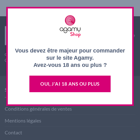
Interdiction de vente de boissons alcooliques aux
mineurs de moins de 18 ans. La preuve de majorité de
l'acheteur est exigée au moment de la vente en ligne.
L'abus d'alcool est dangereux pour la santé, à
Vous devez être majeur pour commander
consommer avec modération
sur le site Agamy.
CODE DE LA SANTE PUBLIQUE, ART. L. 3342-1 et L. 3353-3
Avez-vous 18 ans ou plus ?
OUI, J'AI 18 ANS OU PLUS
SHOP AGAMY
Conditions générales de ventes
Mentions légales
Contact