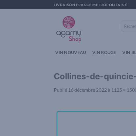
Passer
LIVRAISON FRANCE MÉTROPOLITAINE
au
contenu
Recherch
pour :
VIN NOUVEAU
VIN ROUGE
VIN B
Collines-de-quincie
Publié
16 décembre 2022
à
1125 × 150