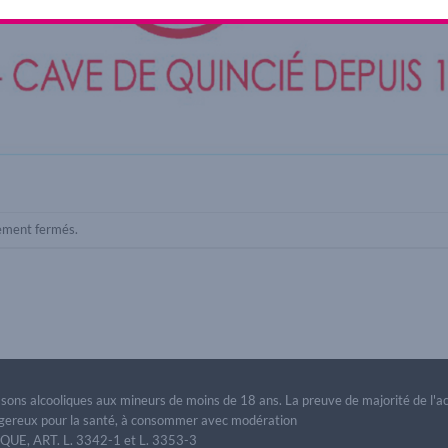
lement fermés.
issons alcooliques aux mineurs de moins de 18 ans. La preuve de majorité de l'
dangereux pour la santé, à consommer avec modération
E, ART. L. 3342-1 et L. 3353-3