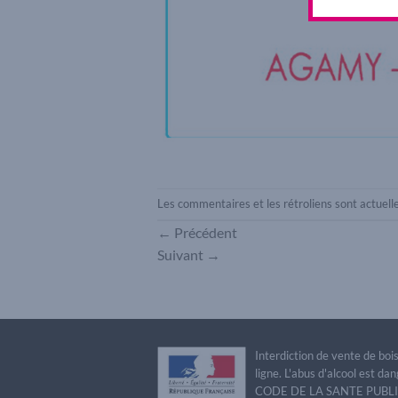
Les commentaires et les rétroliens sont actuel
←
Précédent
Suivant
→
Interdiction de vente de bo
ligne. L'abus d'alcool est 
CODE DE LA SANTE PUBLIQU