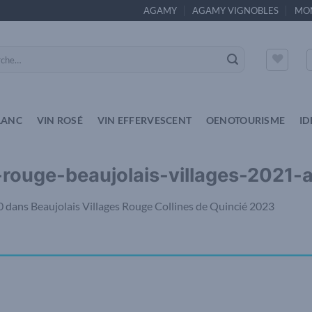
AGAMY
AGAMY VIGNOBLES
MO
e
LANC
VIN ROSÉ
VIN EFFERVESCENT
OENOTOURISME
ID
-rouge-beaujolais-villages-2021-
0
dans
Beaujolais Villages Rouge Collines de Quincié 2023