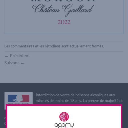
Les commentaires et les rétroliens sont actuellement fermés.
←
Précédent
Suivant
→
Interdiction de vente de boissons alcooliques aux
mineurs de moins de 18 ans. La preuve de majorité de
l'acheteur est exigée au moment de la vente en ligne.
L'abus d'alcool est dangereux pour la santé, à
consommer avec modération
CODE DE LA SANTE PUBLIQUE, ART. L. 3342-1 et L. 3353-3