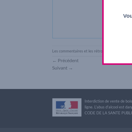
Vou
Les commentaires et les rétroliens sont actuel
←
Précédent
Suivant
→
Interdiction de vente de bo
ligne. L'abus d'alcool est 
CODE DE LA SANTE PUBLIQU