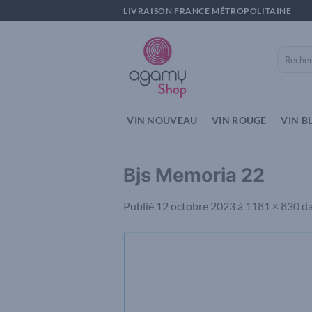
Passer
LIVRAISON FRANCE MÉTROPOLITAINE
au
contenu
Recherch
pour :
VIN NOUVEAU
VIN ROUGE
VIN B
Bjs Memoria 22
Publié
12 octobre 2023
à
1181 × 830
d