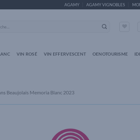
AGAMY
AGAMY VIGNOBLES
MO
e
LANC
VIN ROSÉ
VIN EFFERVESCENT
OENOTOURISME
ID
ans
Beaujolais Memoria Blanc 2023