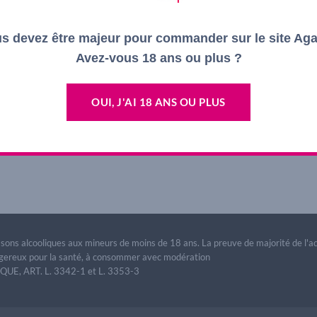
s devez être majeur pour commander sur le site Ag
Avez-vous 18 ans ou plus ?
OUI, J'AI 18 ANS OU PLUS
lement fermés.
issons alcooliques aux mineurs de moins de 18 ans. La preuve de majorité de l'
dangereux pour la santé, à consommer avec modération
E, ART. L. 3342-1 et L. 3353-3