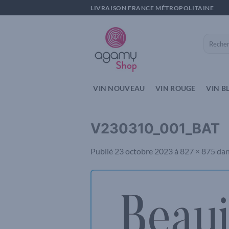
Passer
LIVRAISON FRANCE MÉTROPOLITAINE
au
contenu
Recherch
pour :
VIN NOUVEAU
VIN ROUGE
VIN B
V230310_001_BAT
Publié
23 octobre 2023
à
827 × 875
da