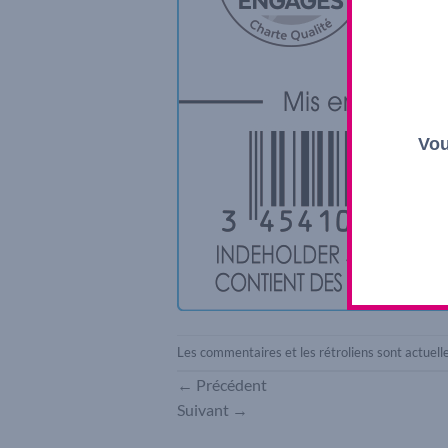
Vou
Les commentaires et les rétroliens sont actuel
←
Précédent
Suivant
→