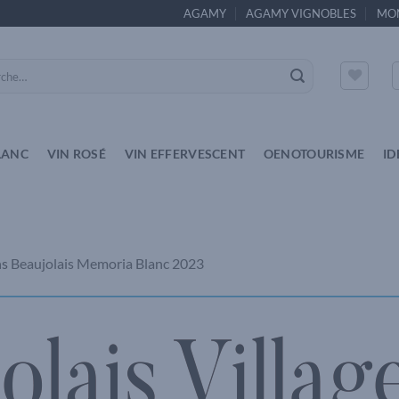
AGAMY
AGAMY VIGNOBLES
MO
e
LANC
VIN ROSÉ
VIN EFFERVESCENT
OENOTOURISME
ID
ns
Beaujolais Memoria Blanc 2023