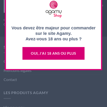
Interdiction de vente de boissons alcooliques aux
mineurs de moins de 18 ans. La preuve de majorité de
l'acheteur est exigée au moment de la vente en ligne.
L'abus d'alcool est dangereux pour la santé, à
consommer avec modération
CODE DE LA SANTE PUBLIQUE, ART. L. 3342-1 et L. 3353-3
Vous devez être majeur pour commander
sur le site Agamy.
Avez-vous 18 ans ou plus ?
SHOP AGAMY
OUI, J'AI 18 ANS OU PLUS
Conditions générales de ventes
Mentions légales
Contact
LES PRODUITS AGAMY