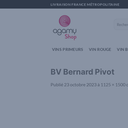
Passer
LIVRAISON FRANCE MÉTROPOLITAINE
au
contenu
Recherch
pour :
VINS PRIMEURS
VIN ROUGE
VIN 
BV Bernard Pivot
Publié
23 octobre 2023
à
1125 × 1500