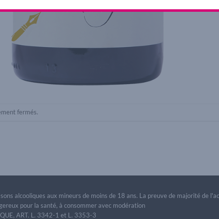
lement fermés.
issons alcooliques aux mineurs de moins de 18 ans. La preuve de majorité de l'
dangereux pour la santé, à consommer avec modération
E, ART. L. 3342-1 et L. 3353-3