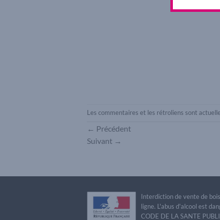
Les commentaires et les rétroliens sont actuel
←
Précédent
Suivant
→
Interdiction de vente de bo
ligne. L'abus d'alcool est 
CODE DE LA SANTE PUBLIQU