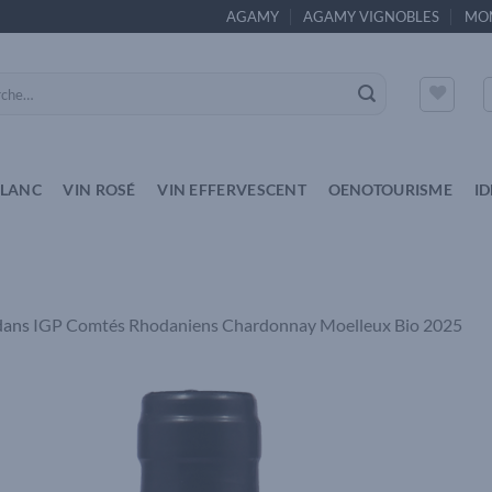
AGAMY
AGAMY VIGNOBLES
MO
e
BLANC
VIN ROSÉ
VIN EFFERVESCENT
OENOTOURISME
I
dans
IGP Comtés Rhodaniens Chardonnay Moelleux Bio 2025