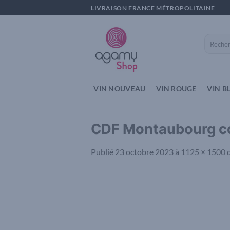
Passer
LIVRAISON FRANCE MÉTROPOLITAINE
au
contenu
Recherch
pour :
VIN NOUVEAU
VIN ROUGE
VIN B
CDF Montaubourg c
Publié
23 octobre 2023
à
1125 × 1500