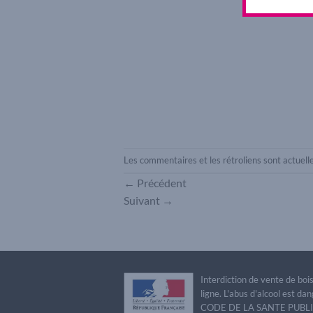
Les commentaires et les rétroliens sont actuel
←
Précédent
Suivant
→
Interdiction de vente de bo
ligne. L'abus d'alcool est 
CODE DE LA SANTE PUBLIQU