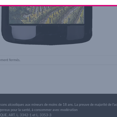
lement fermés.
issons alcooliques aux mineurs de moins de 18 ans. La preuve de majorité de l'
dangereux pour la santé, à consommer avec modération
E, ART. L. 3342-1 et L. 3353-3