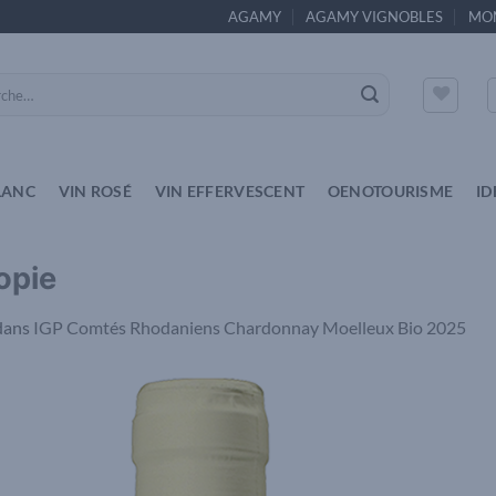
AGAMY
AGAMY VIGNOBLES
MO
e
LANC
VIN ROSÉ
VIN EFFERVESCENT
OENOTOURISME
ID
opie
dans
IGP Comtés Rhodaniens Chardonnay Moelleux Bio 2025