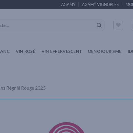
AGAMY
AGAMY VIGNOBLES
MO
e
LANC
VIN ROSÉ
VIN EFFERVESCENT
OENOTOURISME
ID
ans
Régnié Rouge 2025