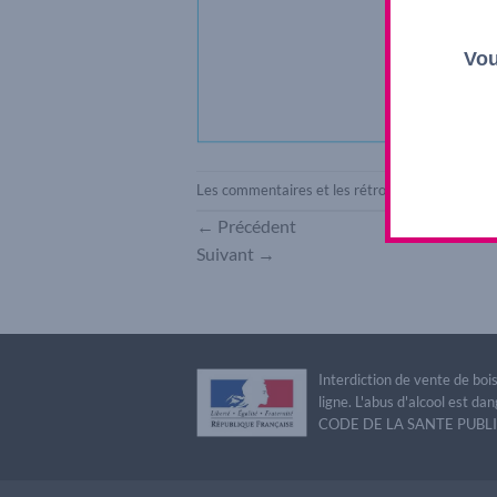
Vou
Les commentaires et les rétroliens sont actuel
←
Précédent
Suivant
→
Interdiction de vente de bo
ligne. L'abus d'alcool est 
CODE DE LA SANTE PUBLIQU