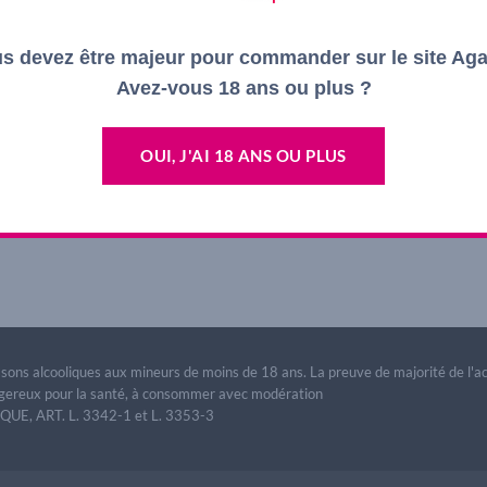
s devez être majeur pour commander sur le site Ag
Avez-vous 18 ans ou plus ?
OUI, J'AI 18 ANS OU PLUS
lement fermés.
issons alcooliques aux mineurs de moins de 18 ans. La preuve de majorité de l'
dangereux pour la santé, à consommer avec modération
E, ART. L. 3342-1 et L. 3353-3