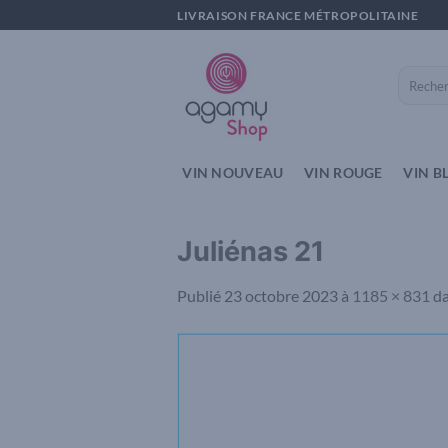
Passer
LIVRAISON FRANCE MÉTROPOLITAINE
au
contenu
Recherch
pour :
VIN NOUVEAU
VIN ROUGE
VIN B
Juliénas 21
Publié
23 octobre 2023
à
1185 × 831
d