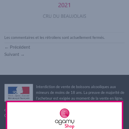
Les commentaires et les rétroliens sont actuellement fermés.
←
Précédent
Suivant
→
Interdiction de vente de boissons alcooliques aux
mineurs de moins de 18 ans. La preuve de majorité de
l'acheteur est exigée au moment de la vente en ligne.
L'abus d'alcool est dangereux pour la santé, à
consommer avec modération
CODE DE LA SANTE PUBLIQUE, ART. L. 3342-1 et L. 3353-3