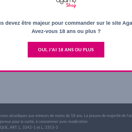
s devez être majeur pour commander sur le site Ag
Avez-vous 18 ans ou plus ?
OUI, J'AI 18 ANS OU PLUS
lement fermés.
issons alcooliques aux mineurs de moins de 18 ans. La preuve de majorité de l'
dangereux pour la santé, à consommer avec modération
E, ART. L. 3342-1 et L. 3353-3