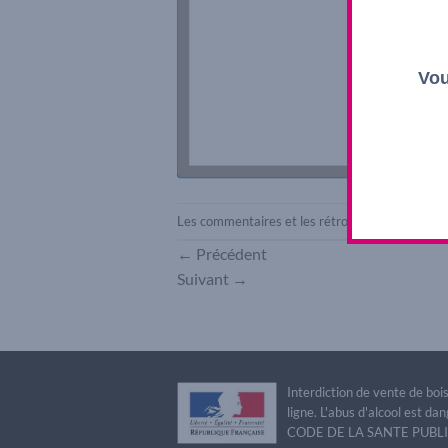
Vou
Les commentaires et les rétroliens sont actuel
←
Précédent
Suivant
→
Interdiction de vente de bo
ligne. L'abus d'alcool est 
CODE DE LA SANTE PUBLIQU