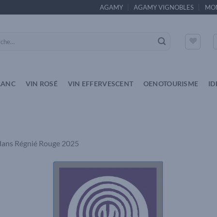
AGAMY
AGAMY VIGNOBLES
MO
e
LANC
VIN ROSÉ
VIN EFFERVESCENT
OENOTOURISME
ID
dans
Régnié Rouge 2025