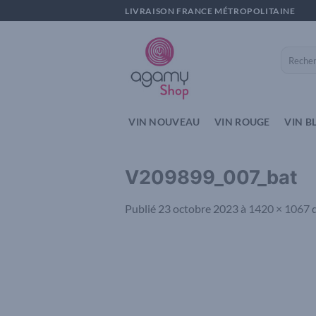
Passer
LIVRAISON FRANCE MÉTROPOLITAINE
au
contenu
Recherch
pour :
VIN NOUVEAU
VIN ROUGE
VIN B
V209899_007_bat
Publié
23 octobre 2023
à
1420 × 1067