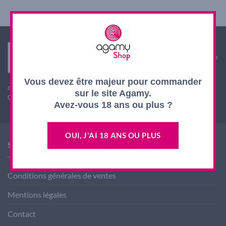
Interdiction de vente de boissons alcooliques aux
mineurs de moins de 18 ans. La preuve de majorité de
l'acheteur est exigée au moment de la vente en ligne.
L'abus d'alcool est dangereux pour la santé, à
Vous devez être majeur pour commander
consommer avec modération
sur le site Agamy.
CODE DE LA SANTE PUBLIQUE, ART. L. 3342-1 et L. 3353-3
Avez-vous 18 ans ou plus ?
OUI, J'AI 18 ANS OU PLUS
SHOP AGAMY
Conditions générales de ventes
Mentions légales
Contact