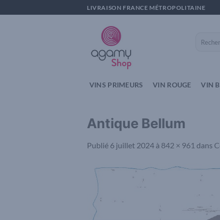
Passer
LIVRAISON FRANCE MÉTROPOLITAINE
au
contenu
Recherch
pour :
VINS PRIMEURS
VIN ROUGE
VIN 
Antique Bellum
Publié
6 juillet 2024
à
842 × 961
dans
C