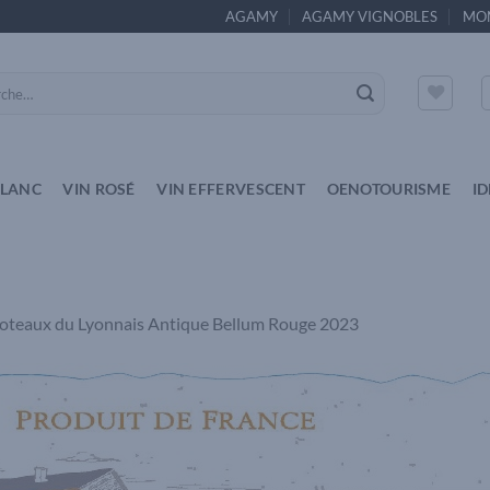
AGAMY
AGAMY VIGNOBLES
MO
e
BLANC
VIN ROSÉ
VIN EFFERVESCENT
OENOTOURISME
I
oteaux du Lyonnais Antique Bellum Rouge 2023