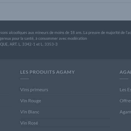
issons alcooliques aux mineurs de moins de 18 ans. La preuve de majorité de l'
dangereux pour la santé, à consommer avec modération
E, ART. L. 3342-1 et L. 3353-3
LES PRODUITS AGAMY
AGA
Vins primeurs
Les E
Vin Rouge
Offre
Vin Blanc
Agam
Vin Rosé