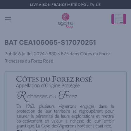
Passer
LIVRAISON FRANCE MÉTROPOLITAINE
au
contenu
BAT CEA106065-S17070251
Publié
6 juillet 2024
à
830 × 875
dans
Côtes du Forez
Richesses du Forez Rosé