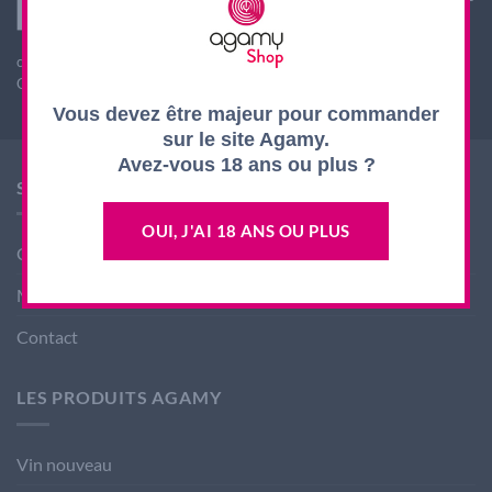
l'acheteur est exigée au moment de la vente en ligne.
L'abus d'alcool est dangereux pour la santé, à
consommer avec modération
CODE DE LA SANTE PUBLIQUE, ART. L. 3342-1 et L. 3353-3
Vous devez être majeur pour commander
sur le site Agamy.
Avez-vous 18 ans ou plus ?
SHOP AGAMY
OUI, J'AI 18 ANS OU PLUS
Conditions générales de ventes
Mentions légales
Contact
LES PRODUITS AGAMY
Vin nouveau