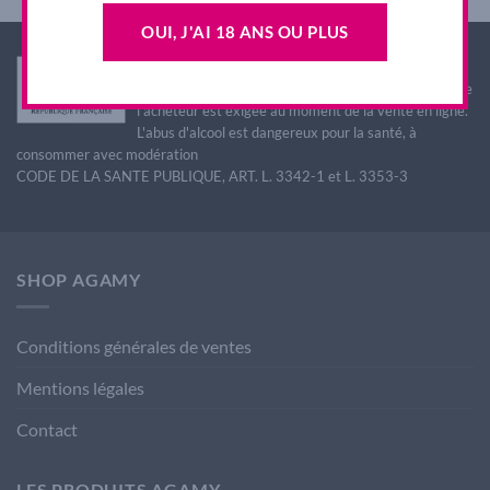
OUI, J'AI 18 ANS OU PLUS
Interdiction de vente de boissons alcooliques aux
mineurs de moins de 18 ans. La preuve de majorité de
l'acheteur est exigée au moment de la vente en ligne.
L'abus d'alcool est dangereux pour la santé, à
consommer avec modération
CODE DE LA SANTE PUBLIQUE, ART. L. 3342-1 et L. 3353-3
SHOP AGAMY
Conditions générales de ventes
Mentions légales
Contact
LES PRODUITS AGAMY