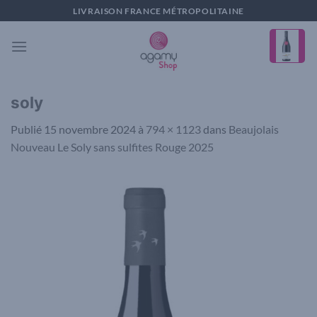
Passer
LIVRAISON FRANCE MÉTROPOLITAINE
au
contenu
soly
Publié
15 novembre 2024
à
794 × 1123
dans
Beaujolais
Nouveau Le Soly sans sulfites Rouge 2025