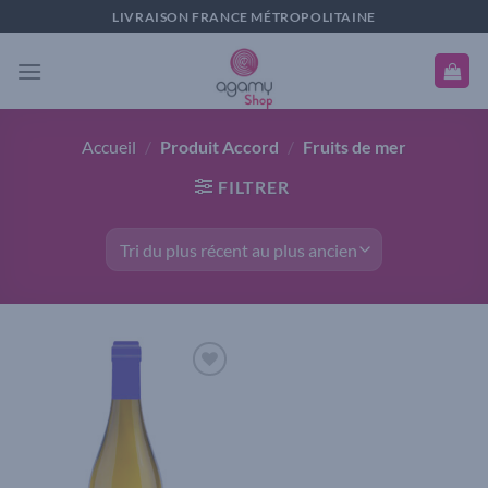
Passer
LIVRAISON FRANCE MÉTROPOLITAINE
au
contenu
Accueil
/
Produit Accord
/
Fruits de mer
FILTRER
Add to
wishlist