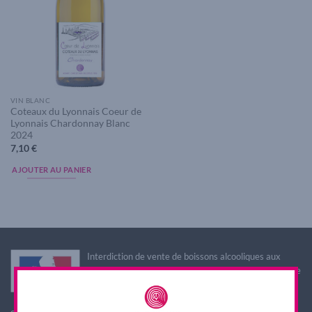
VIN BLANC
Coteaux du Lyonnais Coeur de
Lyonnais Chardonnay Blanc
2024
7,10
€
AJOUTER AU PANIER
Interdiction de vente de boissons alcooliques aux
mineurs de moins de 18 ans. La preuve de majorité de
l'acheteur est exigée au moment de la vente en ligne.
L'abus d'alcool est dangereux pour la santé, à