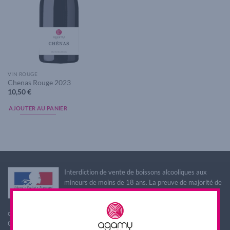
VIN ROUGE
Chenas Rouge 2023
10,50
€
AJOUTER AU PANIER
Interdiction de vente de boissons alcooliques aux
mineurs de moins de 18 ans. La preuve de majorité de
l'acheteur est exigée au moment de la vente en ligne.
L'abus d'alcool est dangereux pour la santé, à
consommer avec modération
CODE DE LA SANTE PUBLIQUE, ART. L. 3342-1 et L. 3353-3