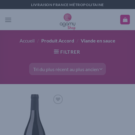
Passer
LIVRAISON FRANCE MÉTROPOLITAINE
au
contenu
Accueil
/
Produit Accord
/
Viande en sauce
FILTRER
Add to
wishlist