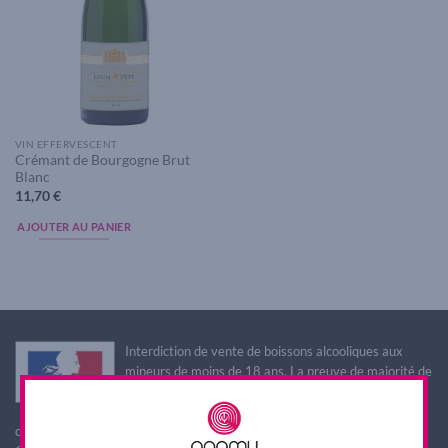
VIN EFFERVESCENT
Crémant de Bourgogne Brut
Blanc
11,70
€
AJOUTER AU PANIER
Interdiction de vente de boissons alcooliques aux
mineurs de moins de 18 ans. La preuve de majorité de
l'acheteur est exigée au moment de la vente en ligne.
L'abus d'alcool est dangereux pour la santé, à
consommer avec modération