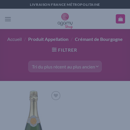
Passer
LIVRAISON FRANCE MÉTROPOLITAINE
au
contenu
Accueil
/
Produit Appellation
/
Crémant de Bourgogne
FILTRER
Add to
wishlist