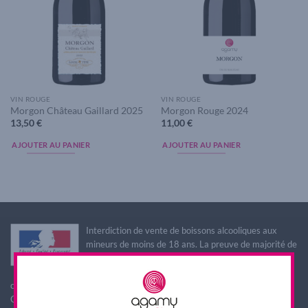
VIN ROUGE
VIN ROUGE
Morgon Château Gaillard 2025
Morgon Rouge 2024
13,50
€
11,00
€
AJOUTER AU PANIER
AJOUTER AU PANIER
Interdiction de vente de boissons alcooliques aux
mineurs de moins de 18 ans. La preuve de majorité de
l'acheteur est exigée au moment de la vente en ligne.
L'abus d'alcool est dangereux pour la santé, à
consommer avec modération
CODE DE LA SANTE PUBLIQUE, ART. L. 3342-1 et L. 3353-3