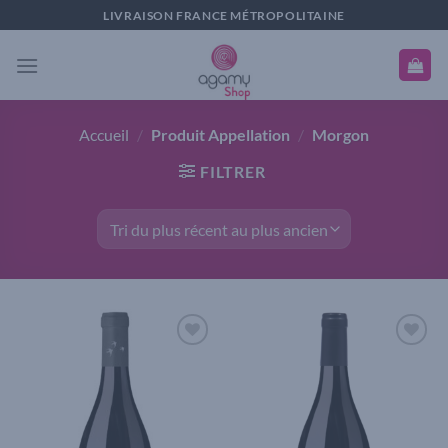
Passer
LIVRAISON FRANCE MÉTROPOLITAINE
au
contenu
Accueil
/
Produit Appellation
/
Morgon
FILTRER
Add to
Add to
wishlist
wishlist