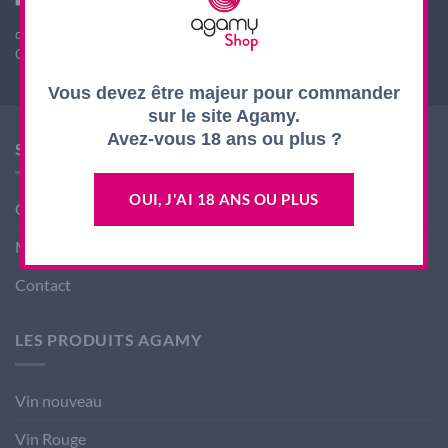
L'abus d'alcool est dangereux pour la santé, à
consommer avec modération
CODE DE LA SANTE PUBLIQUE, ART. L. 3342-1 et L. 3353-3
Vous devez être majeur pour commander
sur le site Agamy.
Avez-vous 18 ans ou plus ?
SHOP AGAMY
OUI, J'AI 18 ANS OU PLUS
Conditions générales de ventes
Mentions légales
Contact
LES PRODUITS AGAMY
Vin nouveau
Vin Rouge