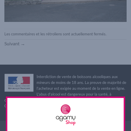
Les commentaires et les rétroliens sont actuellement fermés.
Suivant
→
Interdiction de vente de boissons alcooliques aux
mineurs de moins de 18 ans. La preuve de majorité de
l'acheteur est exigée au moment de la vente en ligne.
L'abus d'alcool est dangereux pour la santé, à
consommer avec modération
CODE DE LA SANTE PUBLIQUE, ART. L. 3342-1 et L. 3353-3