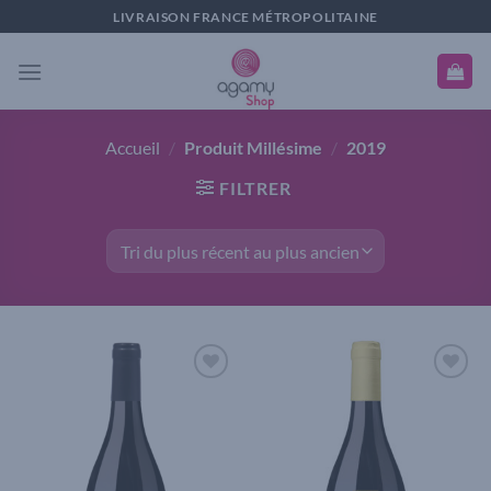
Passer
LIVRAISON FRANCE MÉTROPOLITAINE
au
contenu
Accueil
/
Produit Millésime
/
2019
FILTRER
Add to
Add to
wishlist
wishlist