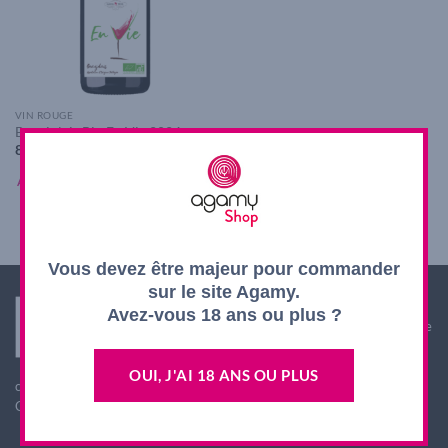
VIN ROUGE
Beaujolais Bio En Vie 2024
8,90
€
AJOUTER AU PANIER
Vous devez être majeur pour commander
sur le site Agamy.
Interdiction de vente de boissons alcooliques aux
Avez-vous 18 ans ou plus ?
mineurs de moins de 18 ans. La preuve de majorité de
l'acheteur est exigée au moment de la vente en ligne.
L'abus d'alcool est dangereux pour la santé, à
OUI, J'AI 18 ANS OU PLUS
consommer avec modération
CODE DE LA SANTE PUBLIQUE, ART. L. 3342-1 et L. 3353-3