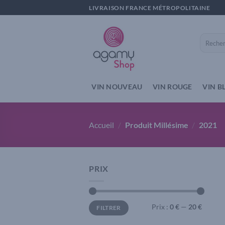
Passer
LIVRAISON FRANCE MÉTROPOLITAINE
au
contenu
Recherch
pour :
VIN NOUVEAU
VIN ROUGE
VIN B
Accueil
/
Produit Millésime
/
2021
PRIX
Prix
Prix
Prix :
0 €
—
20 €
FILTRER
min
max