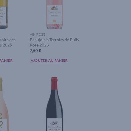
VIN ROSÉ
roirs des
Beaujolais Terroirs de Bully
es 2025
Rosé 2025
7,50
€
PANIER
AJOUTER AU PANIER
Add to
Add to
wishlist
wishlist