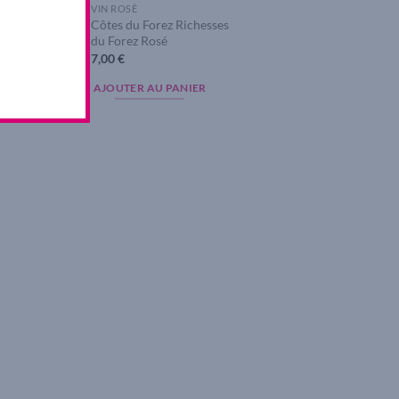
VIN ROSÉ
yonnais
Côtes du Forez Richesses
nnais Rosé
du Forez Rosé
7,00
€
AJOUTER AU PANIER
PANIER