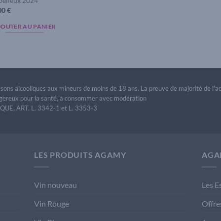
elleux 2024
00
€
JOUTER AU PANIER
issons alcooliques aux mineurs de moins de 18 ans. La preuve de majorité de l'
dangereux pour la santé, à consommer avec modération
E, ART. L. 3342-1 et L. 3353-3
LES PRODUITS AGAMY
AGA
Vin nouveau
Les E
Vin Rouge
Offre