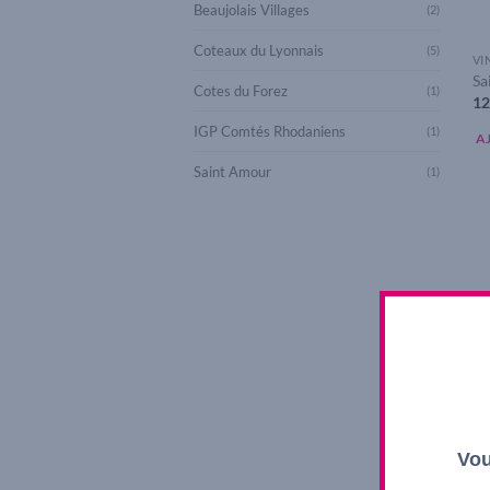
Beaujolais Villages
(2)
Coteaux du Lyonnais
(5)
VI
Sa
Cotes du Forez
(1)
12
IGP Comtés Rhodaniens
(1)
A
Saint Amour
(1)
Vou