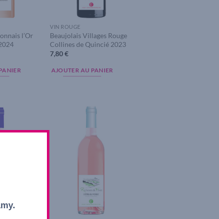
VIN ROUGE
onnais l’Or
Beaujolais Villages Rouge
 2024
Collines de Quincié 2023
7,80
€
PANIER
AJOUTER AU PANIER
Add to
Add to
wishlist
wishlist
amy.