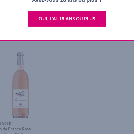
N ROUGE
VIN BLANC
VIN ROSÉ
aujolais Villages Cuvée
Coteaux du Lyonnais
Coteaux du L
rnard Pivot Rouge 2023
Coeur de Lyonnais Aligoté
Coeur de Lyo
OUI, J'AI 18 ANS OU PLUS
Blanc 2024
2025
70
€
7,10
€
7,00
€
JOUTER AU PANIER
AJOUTER AU PANIER
AJOUTER AU 
Add to
wishlist
N ROSÉ
n de France Rosé