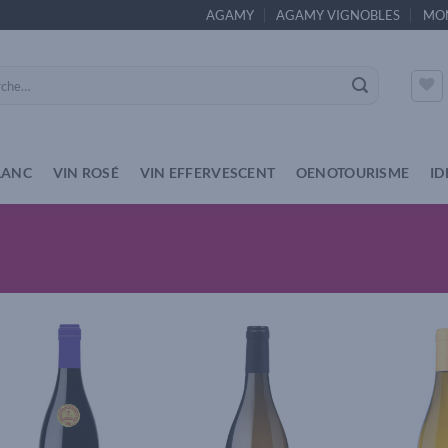
AGAMY
AGAMY VIGNOBLES
MO
e
LANC
VIN ROSÉ
VIN EFFERVESCENT
OENOTOURISME
ID
Add to
Add to
wishlist
wishlist