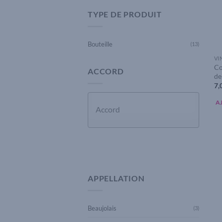
TYPE DE PRODUIT
Bouteille
(13)
VI
Co
ACCORD
de
7,
A
APPLIQUER
APPELLATION
Beaujolais
(3)