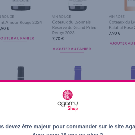
N ROUGE
VIN ROUGE
VIN ROSÉ
Coteaux du Lyonnais
Coteaux du Ly
int Amour Rouge 2024
Réserve du Grand Prieur
Palatial Rosé
,90
€
Rouge 2023
7,90
€
7,70
€
JOUTER AU PANIER
AJOUTER AU 
AJOUTER AU PANIER
Add to
Add to
wishlist
wishlist
s devez être majeur pour commander sur le site Ag
Avez-vous 18 ans ou plus ?