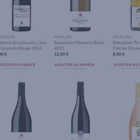
N ROUGE
VIN BLANC
VIN BLANC
teaux du Lyonnais Cœur
Beaujolais Memoria Blanc
Beaujolais Ter
 Lyonnais Rouge 2024
2023
Pierres Doré
00
€
12,90
€
8,40
€
JOUTER AU PANIER
AJOUTER AU PANIER
AJOUTER AU 
Add to
Add to
wishlist
wishlist