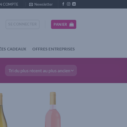
N COMPTE
Newsletter
SE CONNECTER
PANIER
ÉES CADEAUX
OFFRES ENTREPRISES
Add to
Add to
wishlist
wishlist