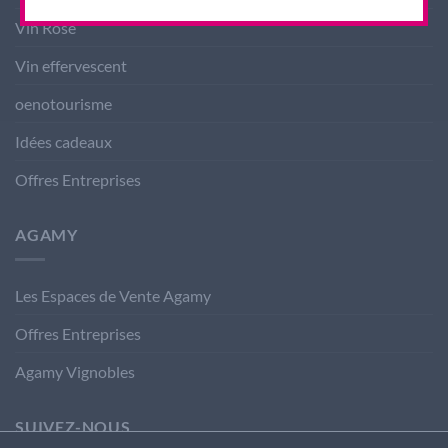
Vin Rosé
Vin effervescent
oenotourisme
Idées cadeaux
Offres Entreprises
AGAMY
Les Espaces de Vente Agamy
Offres Entreprises
Agamy Vignobles
SUIVEZ-NOUS