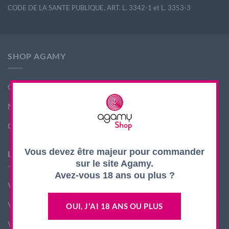
CODE DE LA SANTE PUBLIQUE, ART. L. 3342-1 et L. 3353-3
SHOP AGAMY
Conditions générales de ventes
Mentions légales
Contact
Vous devez être majeur pour commander
LES PRODUITS AGAMY
sur le site Agamy.
Avez-vous 18 ans ou plus ?
Vin nouveau
Vin Rouge
OUI, J'AI 18 ANS OU PLUS
Vin Blanc