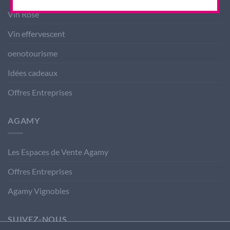
Vin Rosé
Vin effervescent
oenotourisme
Idées cadeaux
Offres Entreprises
AGAMY
Les Espaces de Vente Agamy
Offres Entreprises
Agamy Vignobles
SUIVEZ-NOUS