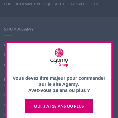
CODE DE LA SANTE PUBLIQUE, ART. L. 3342-1 et L. 3353-3
SHOP AGAMY
Conditions générales de ventes
Mentions légales
Contact
Vous devez être majeur pour commander
LES PRODUITS AGAMY
sur le site Agamy.
Avez-vous 18 ans ou plus ?
Vin nouveau
Vin Rouge
OUI, J'AI 18 ANS OU PLUS
Vin Blanc