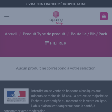
Passer
LIVRAISON FRANCE MÉTROPOLITAINE
au
contenu
Accueil
/
Produit Type de produit
/
Bouteille / Bib / Pack
FILTRER
Aucun produit ne correspond à votre sélection.
Interdiction de vente de boissons alcooliques aux
mineurs de moins de 18 ans. La preuve de majorité de
l'acheteur est exigée au moment de la vente en ligne.
L'abus d'alcool est dangereux pour la santé, à
consommer avec modération