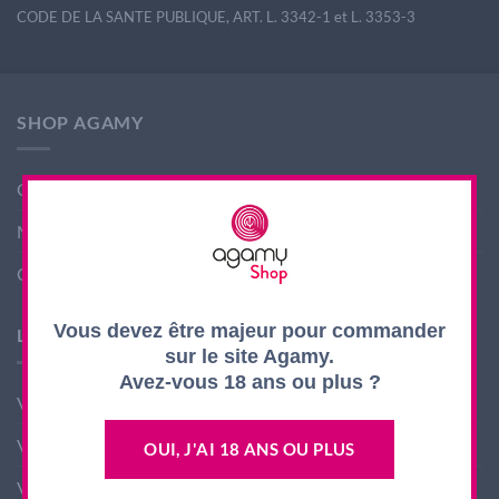
CODE DE LA SANTE PUBLIQUE, ART. L. 3342-1 et L. 3353-3
SHOP AGAMY
Conditions générales de ventes
Mentions légales
Contact
Vous devez être majeur pour commander
LES PRODUITS AGAMY
sur le site Agamy.
Avez-vous 18 ans ou plus ?
Vin nouveau
Vin Rouge
OUI, J'AI 18 ANS OU PLUS
Vin Blanc