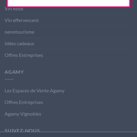
Vin Rosé
Vin effervescent
oenotourisme
Idées cadeaux
Offres Entreprises
AGAMY
Les Espaces de Vente Agamy
Offres Entreprises
Agamy Vignobles
SUIVEZ-NOUS