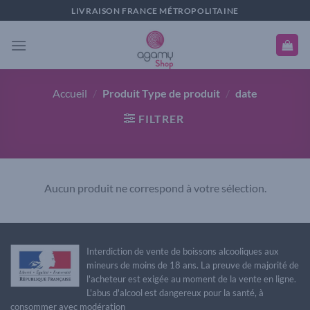
Passer
LIVRAISON FRANCE MÉTROPOLITAINE
au
contenu
Accueil
/
Produit Type de produit
/
date
FILTRER
Aucun produit ne correspond à votre sélection.
Interdiction de vente de boissons alcooliques aux
mineurs de moins de 18 ans. La preuve de majorité de
l'acheteur est exigée au moment de la vente en ligne.
L'abus d'alcool est dangereux pour la santé, à
consommer avec modération