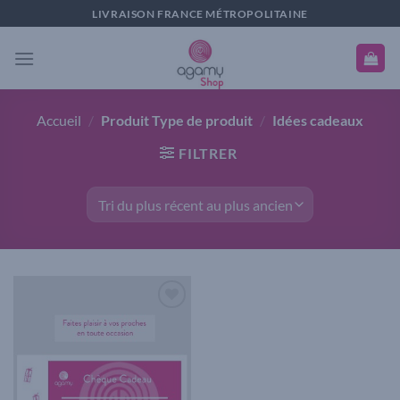
Passer
LIVRAISON FRANCE MÉTROPOLITAINE
au
contenu
Accueil
/
Produit Type de produit
/
Idées cadeaux
FILTRER
Add to
wishlist