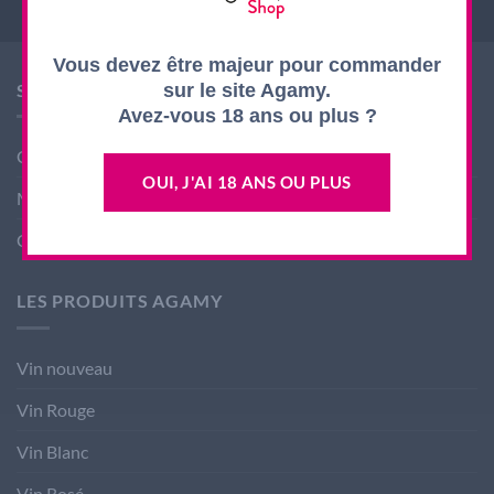
la
page
Vous devez être majeur pour commander
du
SHOP AGAMY
produit
sur le site Agamy.
Avez-vous 18 ans ou plus ?
Conditions générales de ventes
OUI, J'AI 18 ANS OU PLUS
Mentions légales
Contact
LES PRODUITS AGAMY
Vin nouveau
Vin Rouge
Vin Blanc
Vin Rosé