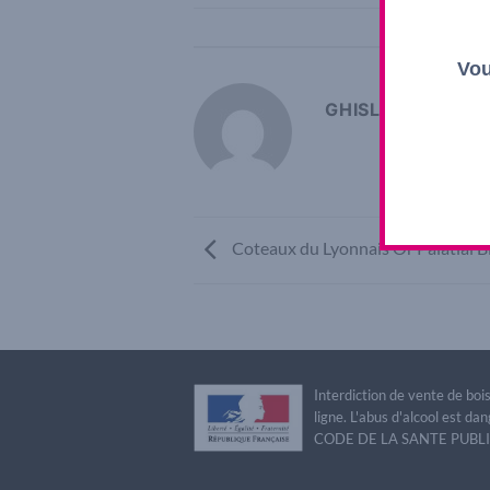
This ent
Vou
GHISLAINE
Coteaux du Lyonnais Or Palatial B
Interdiction de vente de bo
ligne. L'abus d'alcool est 
CODE DE LA SANTE PUBLIQU