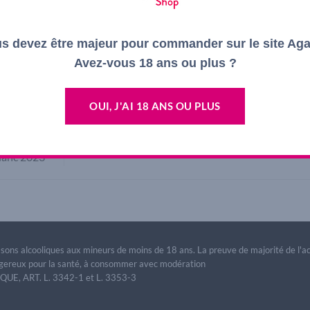
ry was posted in . Bookmark the
permalink
.
s devez être majeur pour commander sur le site Ag
Avez-vous 18 ans ou plus ?
OUI, J'AI 18 ANS OU PLUS
lanc 2023
issons alcooliques aux mineurs de moins de 18 ans. La preuve de majorité de l'
dangereux pour la santé, à consommer avec modération
E, ART. L. 3342-1 et L. 3353-3