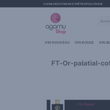
Passer
LIVRAISON FRANCE MÉTROPOLITAINE
au
contenu
Recherch
pour :
VIN NOUVEAU
VIN ROUGE
VIN B
FT-Or-palatial-c