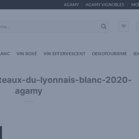
AGAMY
AGAMY VIGNOBLES
MO
e
LANC
VIN ROSÉ
VIN EFFERVESCENT
OENOTOURISME
ID
oteaux-du-lyonnais-blanc-2020-
agamy