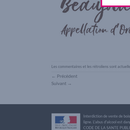
Les commentaires et les rétroliens sont actuel
←
Précédent
Suivant
→
Interdiction de vente de bo
ligne. L'abus d'alcool est 
CODE DE LA SANTE PUBLIQU