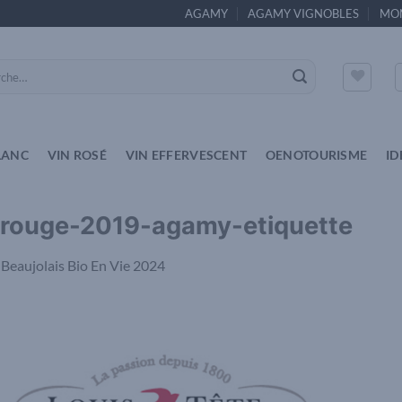
AGAMY
AGAMY VIGNOBLES
MO
e
LANC
VIN ROSÉ
VIN EFFERVESCENT
OENOTOURISME
ID
s-rouge-2019-agamy-etiquette
s
Beaujolais Bio En Vie 2024