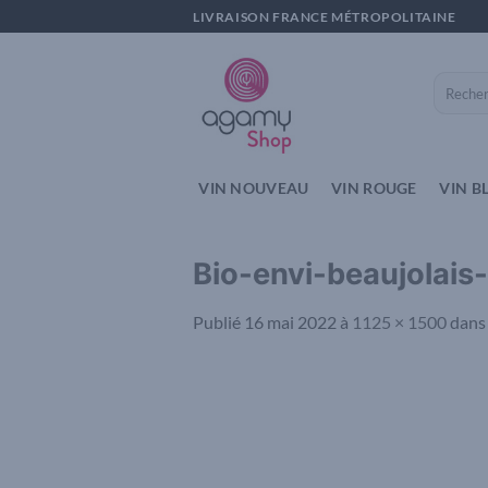
Passer
LIVRAISON FRANCE MÉTROPOLITAINE
au
contenu
Recherch
pour :
VIN NOUVEAU
VIN ROUGE
VIN B
Bio-envi-beaujolai
Publié
16 mai 2022
à
1125 × 1500
dan