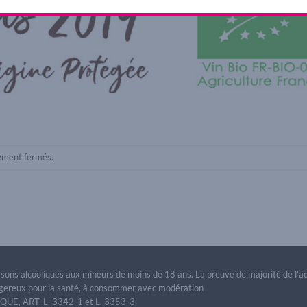
lement fermés.
issons alcooliques aux mineurs de moins de 18 ans. La preuve de majorité de l'
dangereux pour la santé, à consommer avec modération
E, ART. L. 3342-1 et L. 3353-3