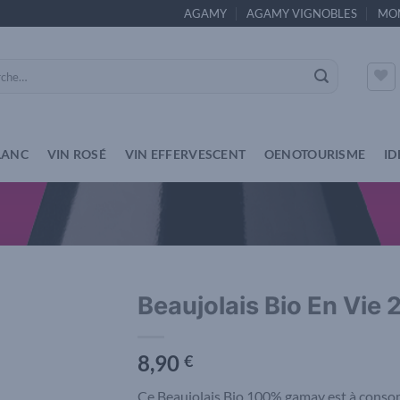
AGAMY
AGAMY VIGNOBLES
MO
e
LANC
VIN ROSÉ
VIN EFFERVESCENT
OENOTOURISME
ID
Beaujolais Bio En Vie
Add to
8,90
wishlist
€
Ce Beaujolais Bio 100% gamay est à consomme