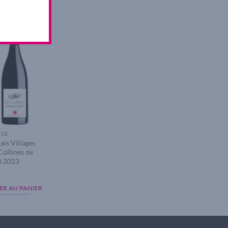
Add to
wishlist
UGE
ais Villages
ollines de
é 2023
ER AU PANIER