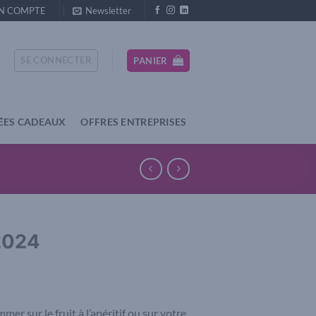
N COMPTE
Newsletter
SE CONNECTER
PANIER
ÉES CADEAUX
OFFRES ENTREPRISES
 2024
r sur le fruit à l’apéritif ou sur votre