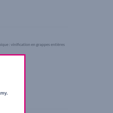
ique : vinification en grappes entières
boises.
amy.