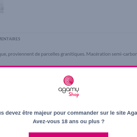
ENTAIRES
ogique, proviennent de parcelles granitiques. Macération semi-carbon
es de fruits rouges.
its frais comme la cerise et la groseille. Tannins souples et soyeux.
à l’échalote, un plateau de fromages ou encore une tarte aux fram
de fruits mûrs.
s devez être majeur pour commander sur le site Ag
Avez-vous 18 ans ou plus ?