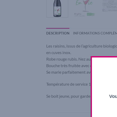
DESCRIPTION
INFORMATIONS COMPLÉM
Les raisins, issus de l’agriculture biol
en cuves inox.
Robe rouge rubis. Nez aux arômes intens
Bouche très fruitée avec des notes de fru
Se marie parfaitement avec une bavette 
Température de service 14°C.
Se boit jeune, pour garder la complexité 
Vou