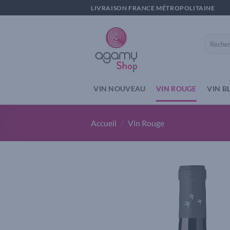
Passer
LIVRAISON FRANCE MÉTROPOLITAINE
au
contenu
Recherch
pour :
VIN NOUVEAU
VIN ROUGE
VIN B
Accueil
/
Vin Rouge