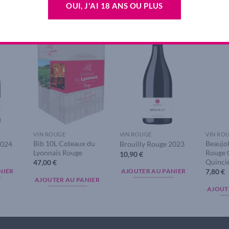
OUI, J'AI 18 ANS OU PLUS
dd to
Add to
Add to
ishlist
wishlist
wishlist
VIN ROUGE
VIN ROUGE
VIN RO
Bib 10L Coteaux du
Beaujol
2024
Brouilly Rouge 2023
Lyonnais Rouge
Rouge C
10,90
€
Quinci
47,00
€
7,80
€
NIER
AJOUTER AU PANIER
AJOUTER AU PANIER
AJOUT