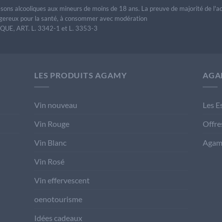
issons alcooliques aux mineurs de moins de 18 ans. La preuve de majorité de l'
dangereux pour la santé, à consommer avec modération
E, ART. L. 3342-1 et L. 3353-3
LES PRODUITS AGAMY
AGA
Vin nouveau
Les E
Vin Rouge
Offre
Vin Blanc
Agam
Vin Rosé
Vin effervescent
oenotourisme
Idées cadeaux