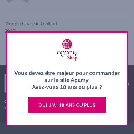
Morgon Château Gaillard
2025
Vous devez être majeur pour commander
Interdiction de vente de boissons alcooliques aux
sur le site Agamy.
mineurs de moins de 18 ans. La preuve de majorité de
Avez-vous 18 ans ou plus ?
l'acheteur est exigée au moment de la vente en ligne.
L'abus d'alcool est dangereux pour la santé, à
consommer avec modération
OUI, J'AI 18 ANS OU PLUS
CODE DE LA SANTE PUBLIQUE, ART. L. 3342-1 et L. 3353-3