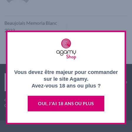
Beaujolais Memoria Blanc
2023
Vous devez être majeur pour commander
Interdiction de vente de boissons alcooliques aux
sur le site Agamy.
mineurs de moins de 18 ans. La preuve de majorité de
Avez-vous 18 ans ou plus ?
l'acheteur est exigée au moment de la vente en ligne.
L'abus d'alcool est dangereux pour la santé, à
consommer avec modération
OUI, J'AI 18 ANS OU PLUS
CODE DE LA SANTE PUBLIQUE, ART. L. 3342-1 et L. 3353-3