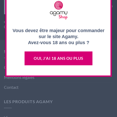
Interdiction de vente de boissons alcooliques aux
mineurs de moins de 18 ans. La preuve de majorité de
l'acheteur est exigée au moment de la vente en ligne.
L'abus d'alcool est dangereux pour la santé, à
consommer avec modération
CODE DE LA SANTE PUBLIQUE, ART. L. 3342-1 et L. 3353-3
Vous devez être majeur pour commander
sur le site Agamy.
Avez-vous 18 ans ou plus ?
SHOP AGAMY
OUI, J'AI 18 ANS OU PLUS
Conditions générales de ventes
Mentions légales
Contact
LES PRODUITS AGAMY