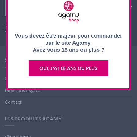
Interdiction de vente de boissons alcooliques aux
mineurs de moins de 18 ans. La preuve de majorité de
l'acheteur est exigée au moment de la vente en ligne.
L'abus d'alcool est dangereux pour la santé, à
consommer avec modération
CODE DE LA SANTE PUBLIQUE, ART. L. 3342-1 et L. 3353-3
Vous devez être majeur pour commander
sur le site Agamy.
Avez-vous 18 ans ou plus ?
SHOP AGAMY
OUI, J'AI 18 ANS OU PLUS
Conditions générales de ventes
Mentions légales
Contact
LES PRODUITS AGAMY
Vin nouveau