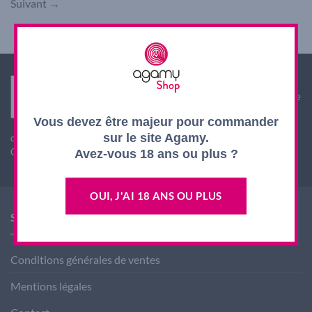
Suivant
→
Interdiction de vente de boissons alcooliques aux
mineurs de moins de 18 ans. La preuve de majorité de
l'acheteur est exigée au moment de la vente en ligne.
Vous devez être majeur pour commander
L'abus d'alcool est dangereux pour la santé, à
sur le site Agamy.
consommer avec modération
CODE DE LA SANTE PUBLIQUE, ART. L. 3342-1 et L. 3353-3
Avez-vous 18 ans ou plus ?
OUI, J'AI 18 ANS OU PLUS
SHOP AGAMY
Conditions générales de ventes
Mentions légales