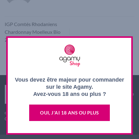
IGP Comtés Rhodaniens
Chardonnay Moelleux Bio
2025
Vous devez être majeur pour commander
sur le site Agamy.
Interdiction de vente de boissons alcooliques aux
Avez-vous 18 ans ou plus ?
mineurs de moins de 18 ans. La preuve de majorité de
l'acheteur est exigée au moment de la vente en ligne.
L'abus d'alcool est dangereux pour la santé, à
OUI, J'AI 18 ANS OU PLUS
consommer avec modération
CODE DE LA SANTE PUBLIQUE, ART. L. 3342-1 et L. 3353-3