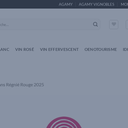
AGAMY
AGAMY VIGNOBLES
MO
e
LANC
VIN ROSÉ
VIN EFFERVESCENT
OENOTOURISME
ID
ans
Régnié Rouge 2025