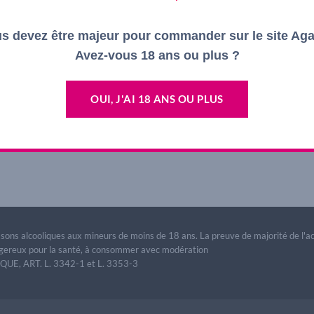
s devez être majeur pour commander sur le site Ag
Avez-vous 18 ans ou plus ?
OUI, J'AI 18 ANS OU PLUS
lement fermés.
issons alcooliques aux mineurs de moins de 18 ans. La preuve de majorité de l'
dangereux pour la santé, à consommer avec modération
E, ART. L. 3342-1 et L. 3353-3