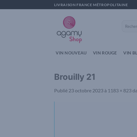
Passer
LIVRAISON FRANCE MÉTROPOLITAINE
au
contenu
Recherch
pour :
VIN NOUVEAU
VIN ROUGE
VIN B
Brouilly 21
Publié
23 octobre 2023
à
1183 × 823
d