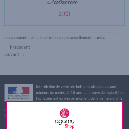
Les commentaires et les rétroliens sont actuellement fermés.
←
Précédent
Suivant
→
Interdiction de vente de boissons alcooliques aux
mineurs de moins de 18 ans. La preuve de majorité de
l'acheteur est exigée au moment de la vente en ligne.
L'abus d'alcool est dangereux pour la santé, à
consommer avec modération
CODE DE LA SANTE PUBLIQUE, ART. L. 3342-1 et L. 3353-3