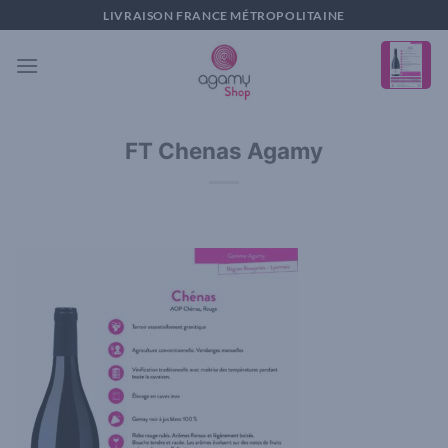
Passer
LIVRAISON FRANCE MÉTROPOLITAINE
au
contenu
FT Chenas Agamy