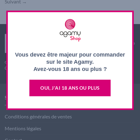
Suivant
→
Interdiction de vente de boissons alcooliques aux
mineurs de moins de 18 ans. La preuve de majorité de
l'acheteur est exigée au moment de la vente en ligne.
Vous devez être majeur pour commander
L'abus d'alcool est dangereux pour la santé, à
sur le site Agamy.
consommer avec modération
CODE DE LA SANTE PUBLIQUE, ART. L. 3342-1 et L. 3353-3
Avez-vous 18 ans ou plus ?
OUI, J'AI 18 ANS OU PLUS
SHOP AGAMY
Conditions générales de ventes
Mentions légales