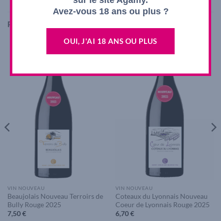
sur le site Agamy.
Avez-vous 18 ans ou plus ?
PRODUITS SIMILAIRES
OUI, J'AI 18 ANS OU PLUS
Add to
Add to
wishlist
wishlist
VIN NOUVEAU
VIN NOUVEAU
Beaujolais Nouveau Terroirs de
Coteaux du Lyonnais Nouveau
Bully Rouge 2025
Coeur de Lyonnais Rouge 2025
7,50
€
6,70
€