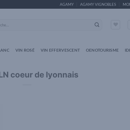
AGAMY
AGAMY VIGNOBLES
MO
e
LANC
VIN ROSÉ
VIN EFFERVESCENT
OENOTOURISME
ID
LN coeur de lyonnais