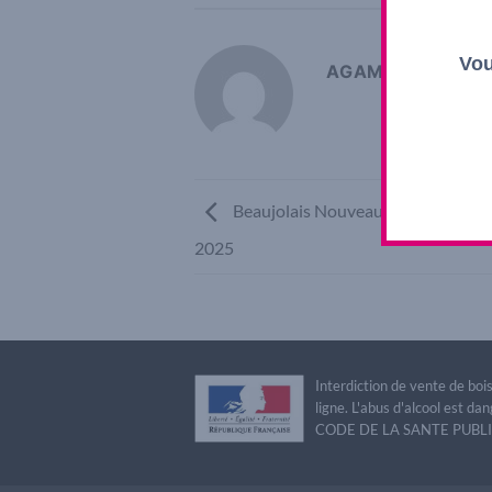
Vou
AGAMY SHOP
Beaujolais Nouveau Le Soly sans s
2025
Interdiction de vente de bo
ligne. L'abus d'alcool est 
CODE DE LA SANTE PUBLIQU