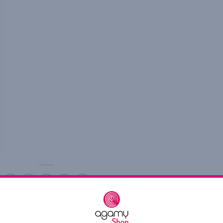
ry was posted in . Bookmark the
permalink
.