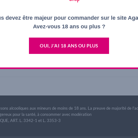
s devez être majeur pour commander sur le site Ag
Avez-vous 18 ans ou plus ?
OUI, J'AI 18 ANS OU PLUS
ulfites Rouge
issons alcooliques aux mineurs de moins de 18 ans. La preuve de majorité de l'
dangereux pour la santé, à consommer avec modération
E, ART. L. 3342-1 et L. 3353-3