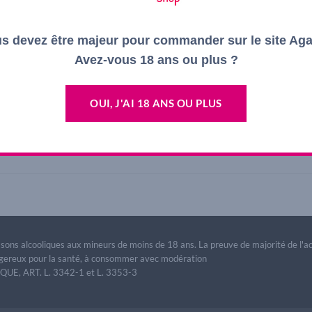
s devez être majeur pour commander sur le site Ag
Avez-vous 18 ans ou plus ?
OUI, J'AI 18 ANS OU PLUS
ulfites Rouge
issons alcooliques aux mineurs de moins de 18 ans. La preuve de majorité de l'
dangereux pour la santé, à consommer avec modération
E, ART. L. 3342-1 et L. 3353-3