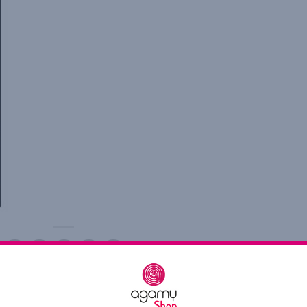
ry was posted in . Bookmark the
permalink
.