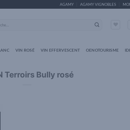
AGAMY
AGAMY VIGNOBLES
MO
e
LANC
VIN ROSÉ
VIN EFFERVESCENT
OENOTOURISME
ID
 Terroirs Bully rosé