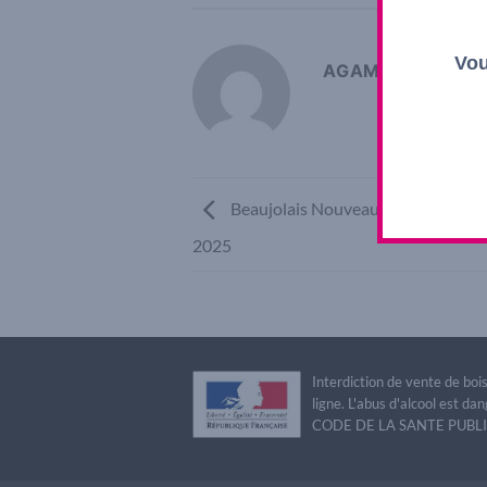
Vou
AGAMY SHOP
Beaujolais Nouveau Le Soly sans s
2025
Interdiction de vente de bo
ligne. L'abus d'alcool est 
CODE DE LA SANTE PUBLIQU