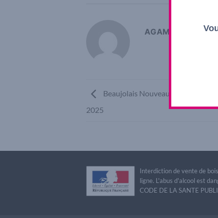
Vou
AGAMY SHOP
Beaujolais Nouveau Le Soly sans s
2025
Interdiction de vente de bo
ligne. L'abus d'alcool est 
CODE DE LA SANTE PUBLIQU