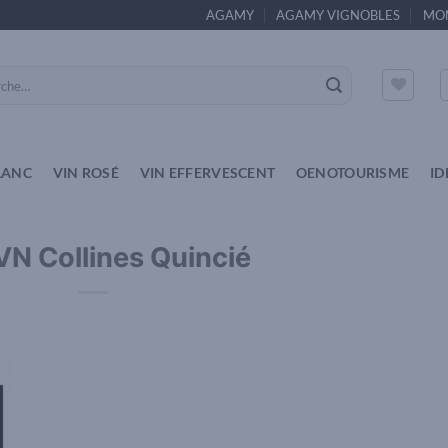
AGAMY
AGAMY VIGNOBLES
MO
e
LANC
VIN ROSÉ
VIN EFFERVESCENT
OENOTOURISME
ID
VN Collines Quincié