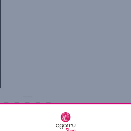
ry was posted in . Bookmark the
permalink
.