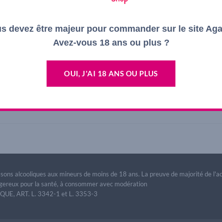
s devez être majeur pour commander sur le site Ag
Avez-vous 18 ans ou plus ?
OUI, J'AI 18 ANS OU PLUS
ulfites Rouge
issons alcooliques aux mineurs de moins de 18 ans. La preuve de majorité de l'
dangereux pour la santé, à consommer avec modération
E, ART. L. 3342-1 et L. 3353-3