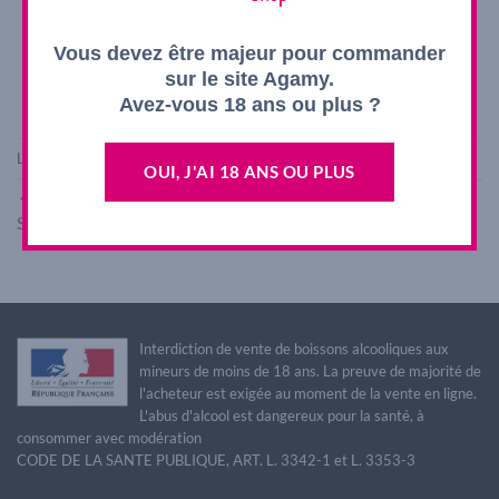
Vous devez être majeur pour commander
sur le site Agamy.
Avez-vous 18 ans ou plus ?
Les commentaires et les rétroliens sont actuellement fermés.
OUI, J'AI 18 ANS OU PLUS
←
Précédent
Suivant
→
Interdiction de vente de boissons alcooliques aux
mineurs de moins de 18 ans. La preuve de majorité de
l'acheteur est exigée au moment de la vente en ligne.
L'abus d'alcool est dangereux pour la santé, à
consommer avec modération
CODE DE LA SANTE PUBLIQUE, ART. L. 3342-1 et L. 3353-3