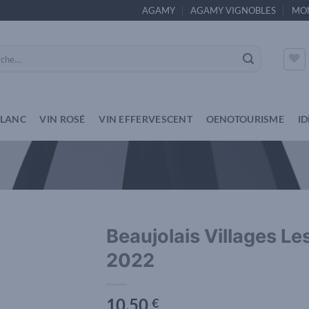
AGAMY
AGAMY VIGNOBLES
MO
e
BLANC
VIN ROSÉ
VIN EFFERVESCENT
OENOTOURISME
I
Beaujolais Villages 
2022
Add to
wishlist
10,50
€