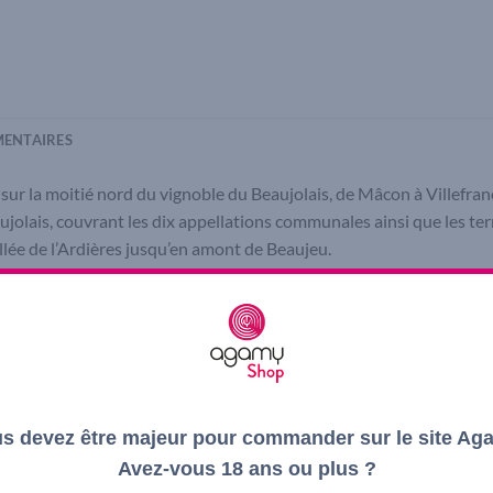
ENTAIRES
 sur la moitié nord du vignoble du Beaujolais, de Mâcon à Villefran
olais, couvrant les dix appellations communales ainsi que les ter
llée de l’Ardières jusqu’en amont de Beaujeu.
 est un 100% Gamay planté sur un sol argilo-granitique.
ment et des ressources naturelles. Les vendanges sont faites manu
etits fruits rouges et noir au nez. Des arômes à dominante framboi
nins.
s devez être majeur pour commander sur le site Ag
lette aux champignons, Saint Marcellin.
Avez-vous 18 ans ou plus ?