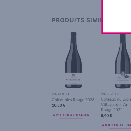
PRODUITS SIMILAIRES
Add to
A
wishlist
w
VIN ROUGE
VIN ROUGE
Coteaux du Lyon
Chiroubles Rouge 2023
Villages de l’An
10,50
€
Rouge 2022
8,40
€
AJOUTER AU PANIER
AJOUTER AU PA