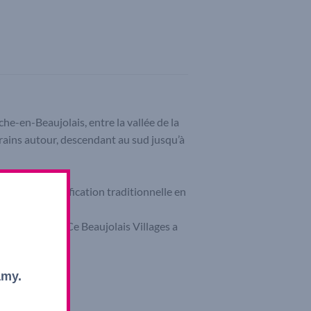
che-en-Beaujolais, entre la vallée de la
rains autour, descendant au sud jusqu’à
ellement. Vinification traditionnelle en
se et cassis. Ce Beaujolais Villages a
amy.