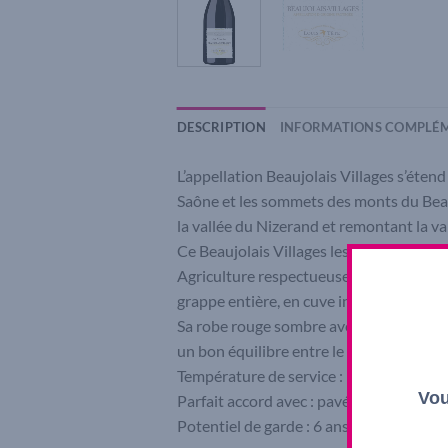
DESCRIPTION
INFORMATIONS COMPLÉM
L’appellation Beaujolais Villages s’étend
Saône et les sommets des monts du Beauj
la vallée du Nizerand et remontant la va
Ce Beaujolais Villages les Combes 2018
Agriculture respectueuse de l’environne
grappe entière, en cuve inox.
Sa robe rouge sombre avec des notes de p
un bon équilibre entre le fruit et les tan
Température de service : 16°C.
Vou
Parfait accord avec : pavé de Bœuf, ome
Potentiel de garde : 6 ans