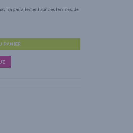
y ira parfaitement sur des terrines, de
uge 2022
U PANIER
UE