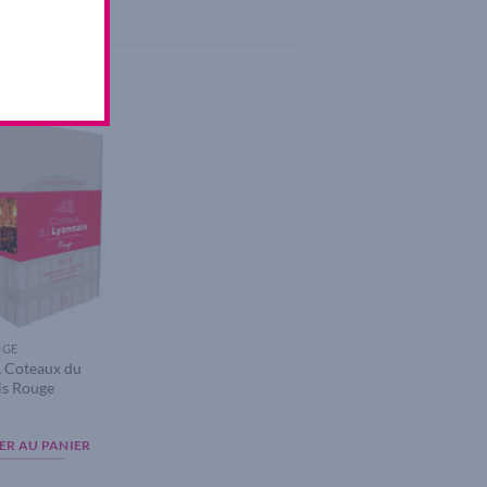
Add to
wishlist
UGE
L Coteaux du
is Rouge
€
ER AU PANIER